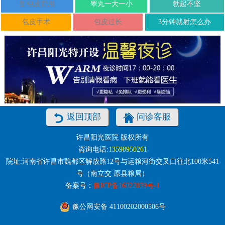
割包皮费用
睾丸一大一小
勃起不坚
包皮手术
包皮过长
3分钟就射怎么办
返回顶部
问诊客服
许昌阳光医院 版权所有
咨询电话:
13598950261
院址:河南省许昌市魏都区解放路12号与运粮河街交叉口往北100米541
号（南立交 原县粮局）
备案号：
豫ICP备16022839号-1
豫公网安备 41100202000506号