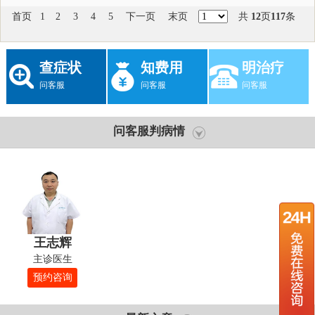
首页
1
2
3
4
5
下一页
末页
共
12
页
117
条
查症状
知费用
明治疗
问客服
问客服
问客服
问客服判病情
王志辉
主诊医生
预约咨询