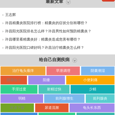
最新文章
王志辉
许昌精囊炎医院排行榜：精囊炎的症状分别有哪些？
许昌阳光医院排名怎么样？许昌男性如何预防精囊炎？
许昌哪里看精囊炎好：精囊炎造成危害有哪些？
许昌阳光医院口碑好吗？许昌治疗精囊炎怎么样？
给自己自测疾病
治疗龟头瘙痒
早泄调理
阴囊潮湿
阴茎短小
阳痿
小便刺痛
手淫过度
射精过快
少精
弱精
前列腺增生
前列腺炎
尿道下裂
尿道流脓
龟头长东西