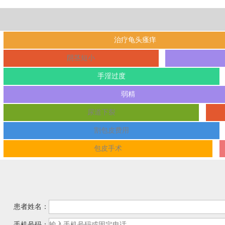
治疗龟头瘙痒
阴茎短小
手淫过度
弱精
尿道下裂
割包皮费用
包皮手术
患者姓名：
手机号码：