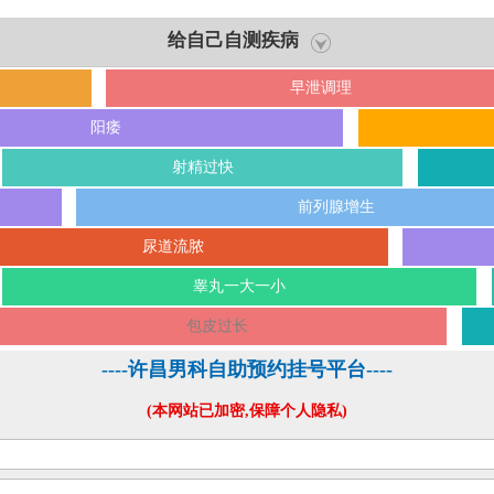
给自己自测疾病
早泄调理
阳痿
射精过快
前列腺增生
尿道流脓
睾丸一大一小
包皮过长
----许昌男科自助预约挂号平台----
(本网站已加密,保障个人隐私)