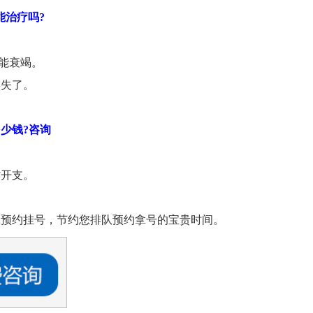
能治疗吗?
能衰竭。
偿失了。
少钱?咨询
省开支。
您预约挂号，节约您排队预约拿号的宝贵时间。