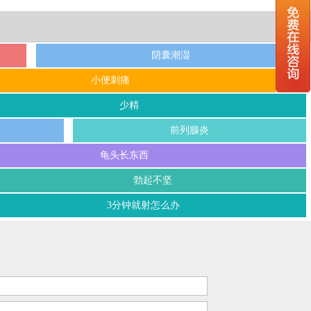
阴囊潮湿
小便刺痛
少精
前列腺炎
龟头长东西
勃起不坚
3分钟就射怎么办