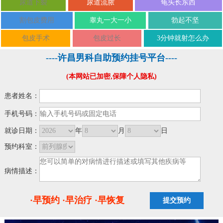
尿道下裂
尿道流脓
龟头长东西
割包皮费用
睾丸一大一小
勃起不坚
包皮手术
包皮过长
3分钟就射怎么办
----许昌男科自助预约挂号平台----
(本网站已加密,保障个人隐私)
患者姓名：
手机号码：
就诊日期：
年
月
日
预约科室：
病情描述：
·早预约 ·早治疗 ·早恢复