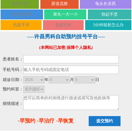
尿道下裂
尿道流脓
龟头长东西
割包皮费用
睾丸一大一小
勃起不坚
包皮手术
包皮过长
3分钟就射怎么办
----许昌男科自助预约挂号平台----
(本网站已加密,保障个人隐私)
患者姓名：
手机号码：
就诊日期：
年
月
日
预约科室：
病情描述：
·早预约 ·早治疗 ·早恢复