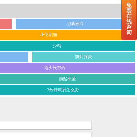
阴囊潮湿
小便刺痛
少精
前列腺炎
龟头长东西
勃起不坚
3分钟就射怎么办