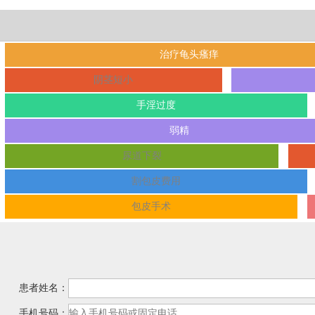
治疗龟头瘙痒
阴茎短小
手淫过度
弱精
尿道下裂
割包皮费用
包皮手术
患者姓名：
手机号码：