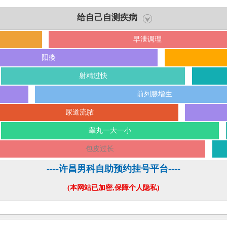
给自己自测疾病
早泄调理
阳痿
射精过快
前列腺增生
尿道流脓
睾丸一大一小
包皮过长
----许昌男科自助预约挂号平台----
(本网站已加密,保障个人隐私)