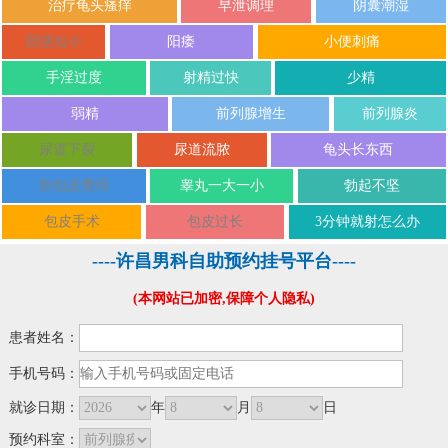
治疗龟头瘙痒
早泄调理
阴囊潮湿
阴茎短小
阳痿
小便刺痛
手淫过度
射精过快
少精
弱精
前列腺增生
前列腺炎
尿道下裂
尿道流脓
龟头长东西
割包皮费用
睾丸一大一小
勃起不坚
包皮手术
包皮过长
3分钟就射怎么办
----许昌男科自助预约挂号平台----
(本网站已加密,保障个人隐私)
患者姓名：
手机号码：
就诊日期：
年
月
日
预约科室：