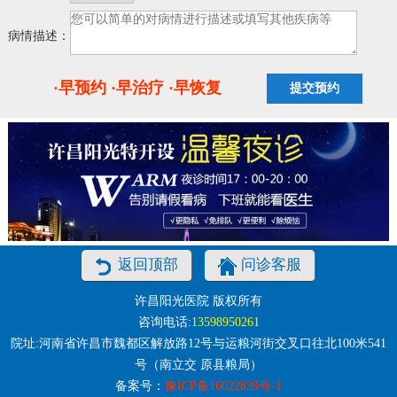
病情描述：
·早预约 ·早治疗 ·早恢复
返回顶部
问诊客服
许昌阳光医院 版权所有
咨询电话:
13598950261
院址:河南省许昌市魏都区解放路12号与运粮河街交叉口往北100米541
号（南立交 原县粮局）
备案号：
豫ICP备16022839号-1