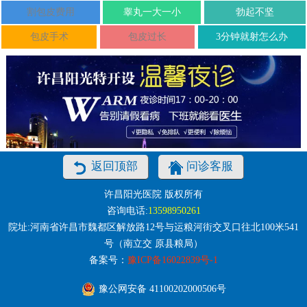
割包皮费用
睾丸一大一小
勃起不坚
包皮手术
包皮过长
3分钟就射怎么办
返回顶部
问诊客服
许昌阳光医院 版权所有
咨询电话:
13598950261
院址:河南省许昌市魏都区解放路12号与运粮河街交叉口往北100米541
号（南立交 原县粮局）
备案号：
豫ICP备16022839号-1
豫公网安备 41100202000506号