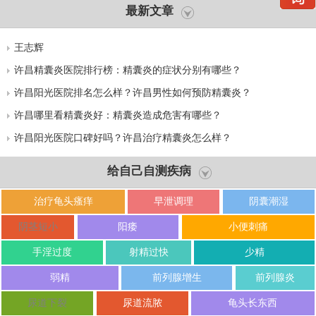
最新文章
王志辉
许昌精囊炎医院排行榜：精囊炎的症状分别有哪些？
许昌阳光医院排名怎么样？许昌男性如何预防精囊炎？
许昌哪里看精囊炎好：精囊炎造成危害有哪些？
许昌阳光医院口碑好吗？许昌治疗精囊炎怎么样？
给自己自测疾病
治疗龟头瘙痒
早泄调理
阴囊潮湿
阴茎短小
阳痿
小便刺痛
手淫过度
射精过快
少精
弱精
前列腺增生
前列腺炎
尿道下裂
尿道流脓
龟头长东西