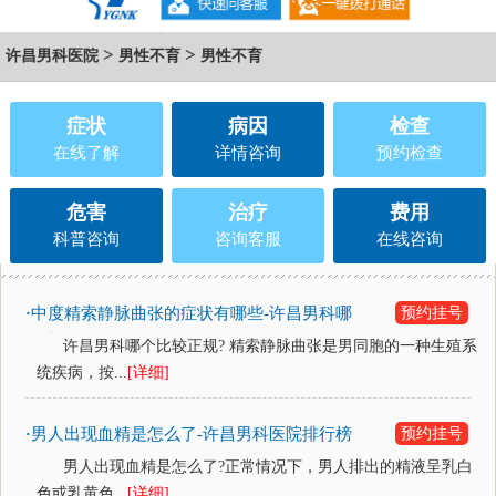
>
>
许昌男科医院
男性不育
男性不育
症状
病因
检查
在线了解
详情咨询
预约检查
危害
治疗
费用
科普咨询
咨询客服
在线咨询
中度精索静脉曲张的症状有哪些-许昌男科哪
预约挂号
·
个比较正规？
许昌男科哪个比较正规? 精索静脉曲张是男同胞的一种生殖系
统疾病，按...
[详细]
男人出现血精是怎么了-许昌男科医院排行榜
预约挂号
·
男人出现血精是怎么了?正常情况下，男人排出的精液呈乳白
色或乳黄色...
[详细]