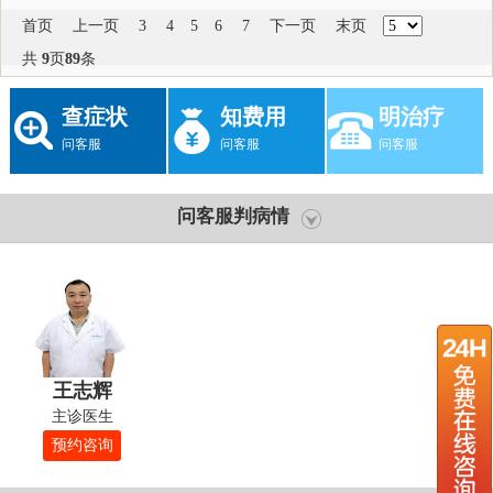
首页
上一页
3
4
5
6
7
下一页
末页
共
9
页
89
条
查症状
知费用
明治疗
问客服
问客服
问客服
问客服判病情
王志辉
主诊医生
预约咨询