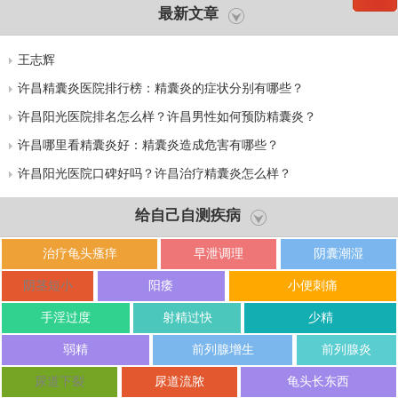
最新文章
王志辉
许昌精囊炎医院排行榜：精囊炎的症状分别有哪些？
许昌阳光医院排名怎么样？许昌男性如何预防精囊炎？
许昌哪里看精囊炎好：精囊炎造成危害有哪些？
许昌阳光医院口碑好吗？许昌治疗精囊炎怎么样？
给自己自测疾病
治疗龟头瘙痒
早泄调理
阴囊潮湿
阴茎短小
阳痿
小便刺痛
手淫过度
射精过快
少精
弱精
前列腺增生
前列腺炎
尿道下裂
尿道流脓
龟头长东西