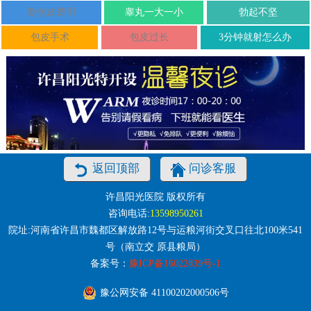
割包皮费用
睾丸一大一小
勃起不坚
包皮手术
包皮过长
3分钟就射怎么办
返回顶部
问诊客服
许昌阳光医院 版权所有
咨询电话:
13598950261
院址:河南省许昌市魏都区解放路12号与运粮河街交叉口往北100米541
号（南立交 原县粮局）
备案号：
豫ICP备16022839号-1
豫公网安备 41100202000506号