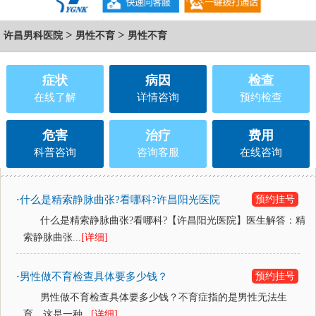
>
>
许昌男科医院
男性不育
男性不育
症状
病因
检查
在线了解
详情咨询
预约检查
危害
治疗
费用
科普咨询
咨询客服
在线咨询
什么是精索静脉曲张?看哪科?许昌阳光医院
预约挂号
·
什么是精索静脉曲张?看哪科?【许昌阳光医院】医生解答：精
索静脉曲张...
[详细]
男性做不育检查具体要多少钱？
预约挂号
·
男性做不育检查具体要多少钱？不育症指的是男性无法生
育，这是一种...
[详细]