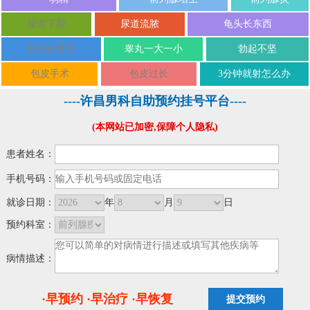
尿道下裂
尿道流脓
龟头长东西
割包皮费用
睾丸一大一小
勃起不坚
包皮手术
包皮过长
3分钟就射怎么办
----许昌男科自助预约挂号平台----
(本网站已加密,保障个人隐私)
患者姓名：
手机号码：
就诊日期：
年
月
日
预约科室：
病情描述：
·早预约 ·早治疗 ·早恢复