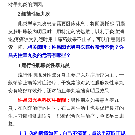
对睾丸炎的病因。
2 细菌性睾丸炎
此类型睾丸炎患者需要卧床休息，将阴囊托起;阴囊
皮肤肿胀较为明显时，用特定药物热敷，以利于炎症消
退;疼痛较为剧烈时用止痛药效果不佳者，可以作患侧精
索封闭。
相关阅读：许昌阳光男科医院收费贵不贵？许
昌男性睾丸炎的危害有哪些？
3 流行性腮腺炎性睾丸炎
流行性腮腺炎性睾丸炎主要是以对症治疗为主，一
般镇静止痛等对症治疗，干扰素除对急性腮腺炎性睾丸
炎有较好疗效外，还对防止睾丸萎缩有明显效果。
许昌阳光男科医生提醒：
男性朋友如果患有睾丸
炎，在医院治疗的同时，在日常生活中也要保持良好的
生活习惯和健康饮食，积极配合医生治疗，争取早日康
复。
》》你的病情如何，自己不清楚，点这里获取正规