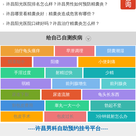
许昌阳光医院排名怎么样？许昌男性如何预防精囊炎？
许昌哪里看精囊炎好：精囊炎造成危害有哪些？
许昌阳光医院口碑好吗？许昌治疗精囊炎怎么样？
给自己自测疾病
治疗龟头瘙痒
早泄调理
阴囊潮湿
阴茎短小
阳痿
小便刺痛
手淫过度
射精过快
少精
弱精
前列腺增生
前列腺炎
尿道下裂
尿道流脓
龟头长东西
割包皮费用
睾丸一大一小
勃起不坚
包皮手术
包皮过长
3分钟就射怎么办
----许昌男科自助预约挂号平台----