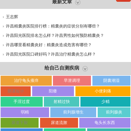
最新文章
王志辉
许昌精囊炎医院排行榜：精囊炎的症状分别有哪些？
许昌阳光医院排名怎么样？许昌男性如何预防精囊炎？
许昌哪里看精囊炎好：精囊炎造成危害有哪些？
许昌阳光医院口碑好吗？许昌治疗精囊炎怎么样？
给自己自测疾病
治疗龟头瘙痒
早泄调理
阴囊潮湿
阴茎短小
阳痿
小便刺痛
手淫过度
射精过快
少精
弱精
前列腺增生
前列腺炎
尿道下裂
尿道流脓
龟头长东西