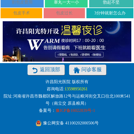
割包皮费用
睾丸一大一小
勃起不坚
包皮手术
包皮过长
3分钟就射怎么办
返回顶部
问诊客服
许昌阳光医院 版权所有
咨询电话:
13598950261
院址:河南省许昌市魏都区解放路12号与运粮河街交叉口往北100米541
号（南立交 原县粮局）
备案号：
豫ICP备16022839号-1
豫公网安备 41100202000506号