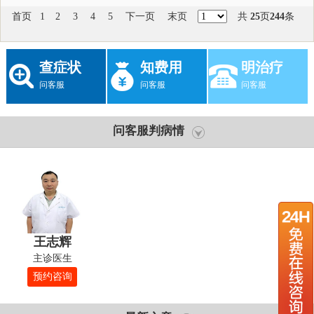
首页
1
2
3
4
5
下一页
末页
共
25
页
244
条
查症状
知费用
明治疗
问客服
问客服
问客服
问客服判病情
王志辉
主诊医生
预约咨询