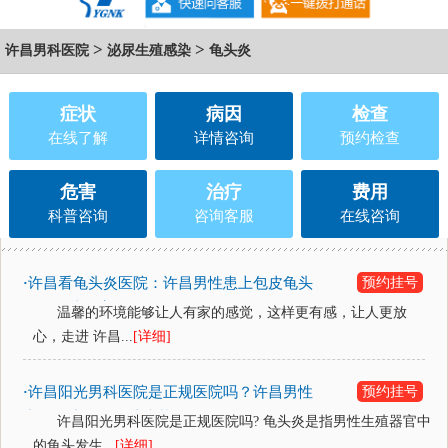
>
>
许昌男科医院
泌尿生殖感染
龟头炎
症状
病因
检查
在线了解
详情咨询
预约检查
危害
治疗
费用
科普咨询
咨询客服
在线咨询
许昌看龟头炎医院：许昌男性患上包皮龟头
预约挂号
·
炎有哪些危害？
温馨的环境能够让人有家的感觉，这样更有感，让人更放
心，走进 许昌...
[详细]
许昌阳光男科医院是正规医院吗？许昌男性
预约挂号
·
出现龟头炎有哪些症状？
许昌阳光男科医院是正规医院吗? 龟头炎是指男性生殖器官中
的龟头发生...
[详细]