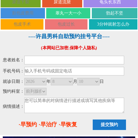
尿道下裂
尿道流脓
龟头长东西
割包皮费用
睾丸一大一小
勃起不坚
包皮手术
包皮过长
3分钟就射怎么办
----许昌男科自助预约挂号平台----
(本网站已加密,保障个人隐私)
患者姓名：
手机号码：
就诊日期：
年
月
日
预约科室：
病情描述：
·早预约 ·早治疗 ·早恢复