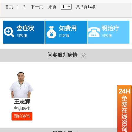
首页
1
2
下一页
末页
共
2
页
14
条
查症状
知费用
明治疗
问客服
问客服
问客服
问客服判病情
王志辉
主诊医生
预约咨询