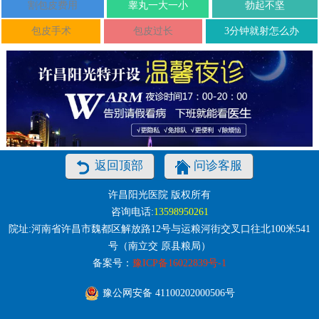
割包皮费用
睾丸一大一小
勃起不坚
包皮手术
包皮过长
3分钟就射怎么办
返回顶部
问诊客服
许昌阳光医院 版权所有
咨询电话:
13598950261
院址:河南省许昌市魏都区解放路12号与运粮河街交叉口往北100米541
号（南立交 原县粮局）
备案号：
豫ICP备16022839号-1
豫公网安备 41100202000506号