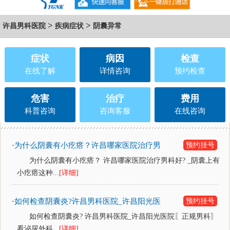
>
>
许昌男科医院
疾病症状
阴囊异常
症状
病因
检查
在线了解
详情咨询
预约检查
危害
治疗
费用
科普咨询
咨询客服
在线咨询
为什么阴囊有小疙瘩？许昌哪家医院治疗男
预约挂号
·
科好?
为什么阴囊有小疙瘩？ 许昌哪家医院治疗男科好? _阴囊上有
小疙瘩这种...
[详细]
如何检查阴囊炎?许昌男科医院_许昌阳光医
预约挂号
·
院
如何检查阴囊炎? 许昌男科医院_许昌阳光医院〖正规男科〗
看泌尿外科...
[详细]