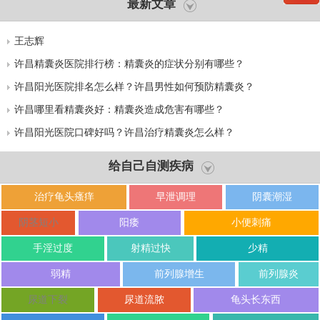
最新文章
王志辉
许昌精囊炎医院排行榜：精囊炎的症状分别有哪些？
许昌阳光医院排名怎么样？许昌男性如何预防精囊炎？
许昌哪里看精囊炎好：精囊炎造成危害有哪些？
许昌阳光医院口碑好吗？许昌治疗精囊炎怎么样？
给自己自测疾病
治疗龟头瘙痒
早泄调理
阴囊潮湿
阴茎短小
阳痿
小便刺痛
手淫过度
射精过快
少精
弱精
前列腺增生
前列腺炎
尿道下裂
尿道流脓
龟头长东西