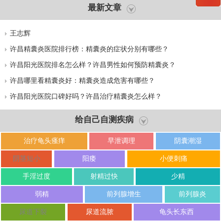
最新文章
王志辉
许昌精囊炎医院排行榜：精囊炎的症状分别有哪些？
许昌阳光医院排名怎么样？许昌男性如何预防精囊炎？
许昌哪里看精囊炎好：精囊炎造成危害有哪些？
许昌阳光医院口碑好吗？许昌治疗精囊炎怎么样？
给自己自测疾病
治疗龟头瘙痒
早泄调理
阴囊潮湿
阴茎短小
阳痿
小便刺痛
手淫过度
射精过快
少精
弱精
前列腺增生
前列腺炎
尿道下裂
尿道流脓
龟头长东西