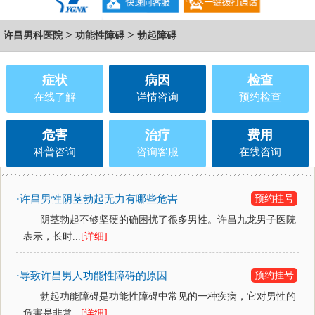
>
>
许昌男科医院
功能性障碍
勃起障碍
症状
病因
检查
在线了解
详情咨询
预约检查
危害
治疗
费用
科普咨询
咨询客服
在线咨询
许昌男性阴茎勃起无力有哪些危害
预约挂号
·
阴茎勃起不够坚硬的确困扰了很多男性。许昌九龙男子医院
表示，长时...
[详细]
导致许昌男人功能性障碍的原因
预约挂号
·
勃起功能障碍是功能性障碍中常见的一种疾病，它对男性的
危害是非常...
[详细]