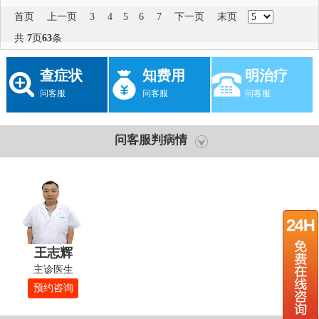
首页
上一页
3
4
5
6
7
下一页
末页
共
7
页
63
条
查症状
知费用
明治疗
问客服
问客服
问客服
问客服判病情
王志辉
主诊医生
预约咨询