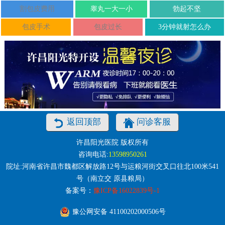
割包皮费用
睾丸一大一小
勃起不坚
包皮手术
包皮过长
3分钟就射怎么办
返回顶部
问诊客服
许昌阳光医院 版权所有
咨询电话:
13598950261
院址:河南省许昌市魏都区解放路12号与运粮河街交叉口往北100米541
号（南立交 原县粮局）
备案号：
豫ICP备16022839号-1
豫公网安备 41100202000506号